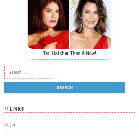
Teri Hatcher Then & Now!
Search for:
LINKS
Log in