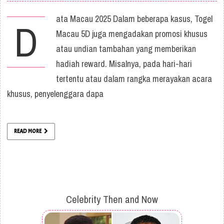
ata Macau 2025 Dalam beberapa kasus, Togel
D
Macau 5D juga mengadakan promosi khusus
atau undian tambahan yang memberikan
hadiah reward. Misalnya, pada hari-hari
tertentu atau dalam rangka merayakan acara
khusus, penyelenggara dapa
READ MORE
Celebrity Then and Now