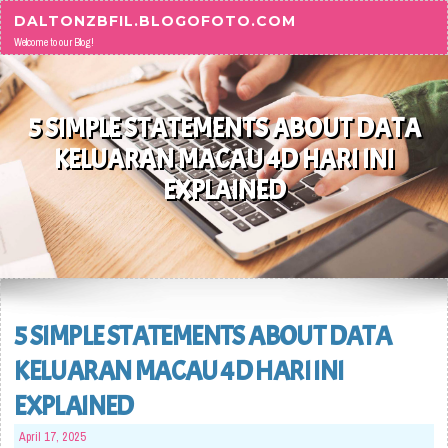
Skip to content
DALTONZBFIL.BLOGOFOTO.COM
Welcome to our Blog!
5 SIMPLE STATEMENTS ABOUT DATA
KELUARAN MACAU 4D HARI INI
EXPLAINED
5 SIMPLE STATEMENTS ABOUT DATA
KELUARAN MACAU 4D HARI INI
EXPLAINED
April 17, 2025